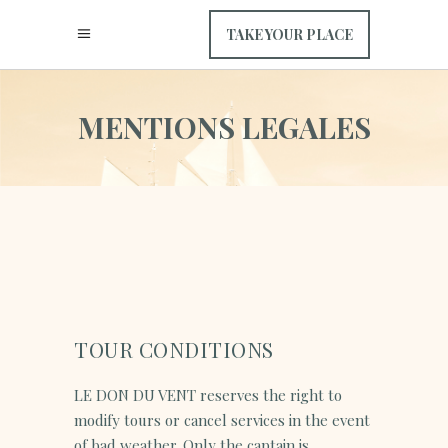
TAKE YOUR PLACE
M
E
N
T
I
O
N
S
L
E
G
A
L
E
S
TOUR CONDITIONS
LE DON DU VENT reserves the right to
modify tours or cancel services in the event
of bad weather. Only the captain is